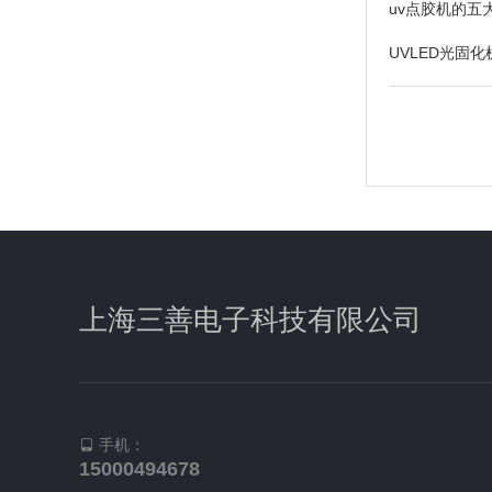
uv点胶机的
UVLED光固
干固机选用纯
上海三善电子科技有限公司
手机：
15000494678