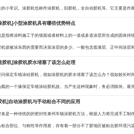
关的小常识。涂胶机也称作涂胶机，刮胶机，全自动胶机等。它主要是作
的涂胶器有各种各样款式，如：滚
涂胶机]小型涂胶机具有哪些优势特点
就是指将涂料施工于的墙面或者材料上的一道或多道涂层所生成的固体持
胶机据被涂东西的需要而决策涂层的多少。一般包含面漆层、正中间涂层
.数控机床控制面板，彻底自主设
硅胶机]涂胶机胶水堵塞了该怎么处理
疑问保定车镜涂硅胶机，假如涂胶机的胶水堵塞了该怎么办？假如较长时
负载的一个缘保定车镜涂硅胶机故。当产生这种现象时，务必消除块。最
过程中，管中的极大压力会释放出，
胶机]自动涂胶机与手动粘合不同的应用
胶条是一种传统的的密封性泰州车镜涂胶机方法，根据人力将完成手工制
条粘合部位、匀称性等作用差，存有着一部分不了胶地区被粘合胶环境污