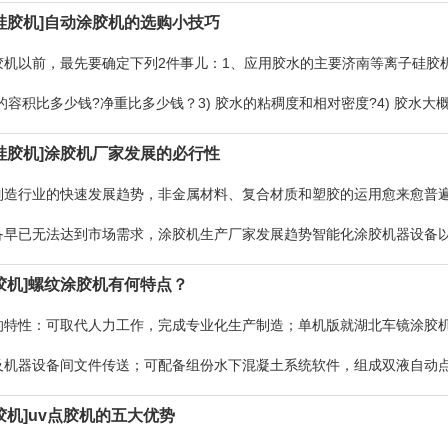
动化技术涂胶三中心线智能机器人涂
硅胶机]自动涂胶机的选购小技巧
机以前，最先要确定下列2件事儿：1、应用胶水的主要济南等离子硅胶机特点：
的容积比多少钱?净重比多少钱？3) 胶水的粘稠度和相对密度?4) 胶水
备？
硅胶机]涂胶机厂家发展的必行性
制造行业的快速发展趋势，非金属材料、复合材质和塑胶的运用愈来愈普
备早已无法达到市场需求，涂胶机生产厂家发展趋势智能化涂胶机器设备以
的一个重要环节，如日常生活中常
胶机]螺纹涂胶机有何特点？
的特性：可取代人力工作，完成专业化生产制造；单机版就湖北车镜涂胶机
及机器设备间文件传送；可配备组份水下混凝土系统软件，组成双液自动
机器设备；可配备螺钉锁付组织湖
胶机]​uv点胶机的五大优势