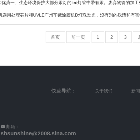
五大优势一、生态环境保护大部分汞灯的led灯管中带有汞。废弃物管的加
化机选用处理芯片和UVLE广州车镜涂胶机D灯珠发光，沒有别的残渣和有
紫外光发送广州车镜涂
首页
前一页
1
2
3
快速导航：
关于我们
新闻
邮箱：
shsunshine@2008.sina.com