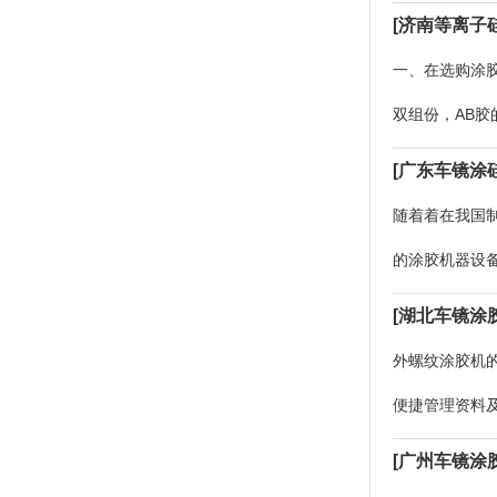
开展涂胶。自
[济南等离子
一、在选购涂胶
双组份，AB胶
是改装控温设
[广东车镜涂
随着着在我国
的涂胶机器设
品生产过程中
[湖北车镜涂
外螺纹涂胶机
便捷管理资料
组成立式涂胶
[广州车镜涂