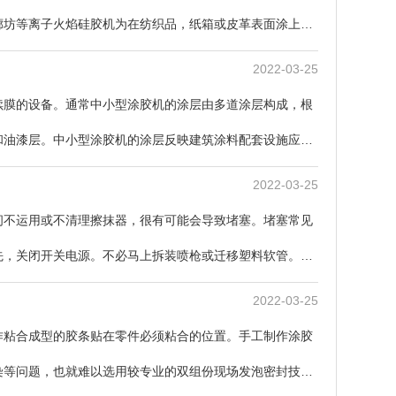
廊坊等离子火焰硅胶机为在纺织品，纸箱或皮革表面涂上液
2022-03-25
续膜的设备。通常中小型涂胶机的涂层由多道涂层构成，根
和油漆层。中小型涂胶机的涂层反映建筑涂料配套设施应用
2022-03-25
间不运用或不清理擦抹器，很有可能会导致堵塞。堵塞常见
先，关闭开关电源。不必马上拆装喷枪或迁移塑料软管。不
2022-03-25
作粘合成型的胶条贴在零件必须粘合的位置。手工制作涂胶
染等问题，也就难以选用较专业的双组份现场发泡密封技术