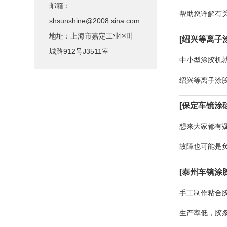
邮箱：
帮助您详解有
shsunshine@2008.sina.com
体胶。现阶段
地址：上海市嘉定工业区叶
[绍兴等离子
城路912号J3511室
中小型涂胶机
绍兴等离子涂
的实际效果。1
[保定车镜涂
想来大家都有
故障也可能是
然，在拆装全
[泰州车镜涂
手工制作粘合
生产率低，胶