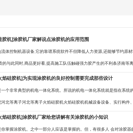
硅胶机]涂胶机厂家解说点涂胶机的应用范围
为流体控制机器设备,它的靠谱系统软件不但降低人力资源,还能够节约原材
品质的与此同时,商品更好看,提高施工队伍触碰强力胶产生的不利条济南
一致性差、必须提升每人
火焰硅胶机]为实现涂胶机的良好控制需要完成那些设计
是一个非常典型的机电一体化系统。所说的机电一体化系统就是指在系统
把河北等离子河北等离子火焰硅胶机火焰硅胶机机械设备设备、实行构件
硅胶机的系统。全自动涂胶机系河北
火焰硅胶机]涂胶机厂家给您讲解有关涂胶机的小知识
是你掌握涂胶机。之中一部分人应该是掌握的。但，有很多人 会对涂胶器