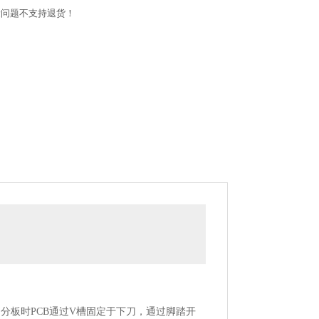
量问题不支持退货！
分板时PCB通过V槽固定于下刀，通过脚踏开