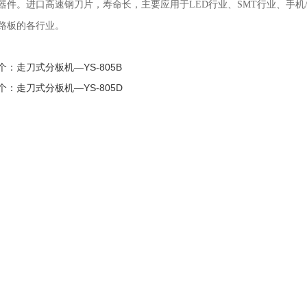
器件。进口高速钢刀片，寿命长，主要应用于LED行业、SMT行业、手机
路板的各行业。
个：
走刀式分板机—YS-805B
个：走刀式分板机—YS-805D