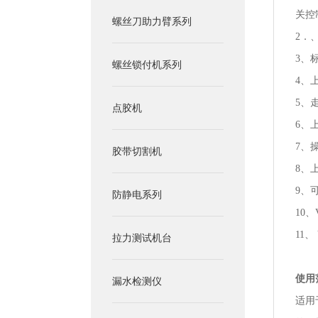
关控
螺丝刀助力臂系列
2．
3、
螺丝锁付机系列
4、
5、走
点胶机
6、
7、
胶带切割机
8、
9、可
防静电系列
10、
11、
拉力测试机台
使用
漏水检测仪
适用