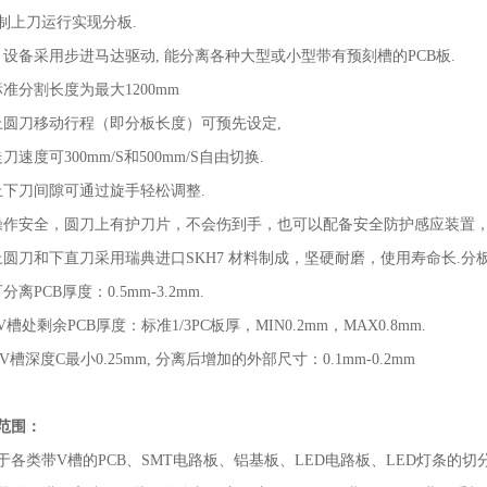
制上刀运行实现分板.
、设备采用步进马达驱动, 能分离各种大型或小型带有预刻槽的PCB板.
标准分割长度为最大1200mm
上圆刀移动行程（即分板长度）可预先设定,
刀速度可300mm/S和500mm/S自由切换.
上下刀间隙可通过旋手轻松调整.
操作安全，圆刀上有护刀片，不会伤到手，也可以配备安全防护感应装置，
上圆刀和下直刀采用瑞典进口SKH7 材料制成，坚硬耐磨，使用寿命长.分板
分离PCB厚度：0.5mm-3.2mm.
V槽处剩余PCB厚度：标准1/3PC板厚，MIN0.2mm，MAX0.8mm.
 V槽深度C最小0.25mm, 分离后增加的外部尺寸：0.1mm-0.2mm
范围：
于各类带V槽的PCB、SMT电路板、铝基板、LED电路板、LED灯条