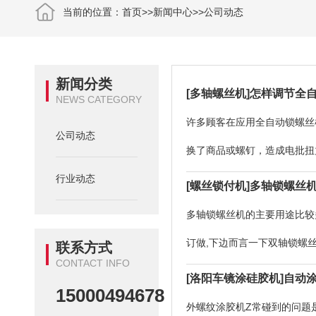
当前的位置：
首页
>>
新闻中心
>>
公司动态
新闻分类
[多轴螺丝机]怎样调节全
NEWS CATEGORY
许多顾客在应用全自动锁螺丝
公司动态
换了商品或螺钉，造成电批扭
行业动态
寸。大家的电批有一个调节扭
[螺丝锁付机]多轴锁螺丝
力过小，这时候握紧调节扭力
多轴锁螺丝机的主要用途比较
订做,下边而言一下双轴锁螺丝
联系方式
CONTACT INFO
就可以考虑,针对沒有螺钉孔
[洛阳车镜涂硅胶机]自动
15000494678
为五金制品锁付,因为螺钉
外螺纹涂胶机Z常碰到的问题