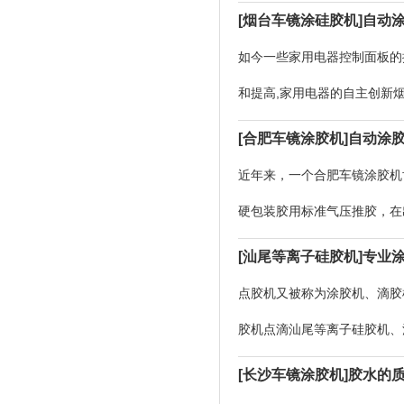
控胶工作，脱胶快速、关胶不
[烟台车镜涂硅胶机]自动
流动的硅胶、有机化学
如今一些家用电器控制面板的
和提高,家用电器的自主创新
做为技术专业涂胶机生产厂家
[合肥车镜涂胶机]自动涂
器，给大伙儿一个冷的普及
近年来，一个合肥车镜涂胶机协
硬包装胶用标准气压推胶，在
出，严重影响应用。涂胶机生
[汕尾等离子硅胶机]专业
题近3年以来我
点胶机又被称为涂胶机、滴胶
胶机点滴汕尾等离子硅胶机、
胶，精确精准定位，精确控胶
[长沙车镜涂胶机]胶水的
漆料和汕尾等汕尾等离子硅胶