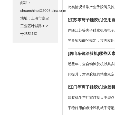
邮箱：
此类情况常常产生予胶阀关掉
shsunshine@2008.sina.com
液体的移动导致洛阳车镜涂硅
地址：上海市嘉定
[江苏等离子硅胶机]使用
工业区叶城路912
况。过洛阳车镜涂硅胶机
伴随江苏等离子硅胶机着电子
号J3511室
等多项功能的规定，过去应用
为很多公司解决了这一问题。
[唐山车镜涂胶机]哪些因
很掌握，那麼在应用全自动
近些年，全自动涂胶机以其实
的提升，对涂胶机的精度规定
扰呢?第一个因素:胶量的尺
[江门等离子硅胶机]涂胶
涂胶机器件公司中普遍采
涂胶机生产厂家订制大中型点
平稳好用的点涂胶机械手臂配