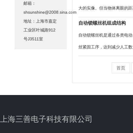
邮箱：
大的实像。但当物体离眼的距
shsunshine@2008.sina.com
有足够大的张角，而且还应取
地址：上海市嘉定
自动锁螺丝机组成结构
工业区叶城路912
置一个凸透镜便能解决这一
自动锁螺丝机是通过各类电动
号J3511室
丝紧固工序，达到减少人工数
送钉机自动送钉机主要负责螺
首页
节。锁付机构锁付机构通过配
上海三善电子科技有限公司